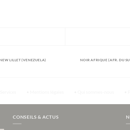
NEW LILLET (VENEZUELA)
NOIR AFRIQUE (AFR. DU SU
 Services
• Mentions légales
• Qui sommes-nous
• 
CONSEILS & ACTUS
N