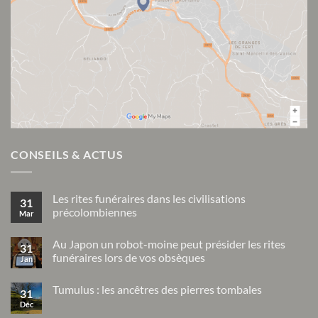
CONSEILS & ACTUS
Les rites funéraires dans les civilisations
31
précolombiennes
Mar
Aucun
commentaire
Au Japon un robot-moine peut présider les rites
sur
31
Les
funéraires lors de vos obsèques
Jan
rites
funéraires
Aucun
dans
commentaire
Tumulus : les ancêtres des pierres tombales
sur
les
31
Au
civilisations
Déc
Aucun
Japon
précolombiennes
commentaire
un