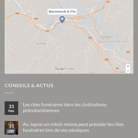
CONSEILS & ACTUS
Les rites funéraires dans les civilisations
31
précolombiennes
Mar
Aucun
commentaire
Au Japon un robot-moine peut présider les rites
sur
31
Les
funéraires lors de vos obsèques
Jan
rites
funéraires
Aucun