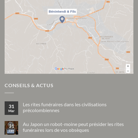
CONSEILS & ACTUS
Les rites funéraires dans les civilisations
31
précolombiennes
Mar
Aucun
commentaire
Au Japon un robot-moine peut présider les rites
sur
31
Les
funéraires lors de vos obsèques
Jan
rites
funéraires
Aucun