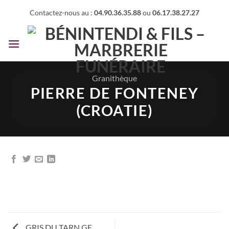
Passer
Contactez-nous au :
04.90.36.35.88
ou
06.17.38.27.27
au
contenu
Granithèque
PIERRE DE FONTENEY
(CROATIE)
GRIS DU TARN GE