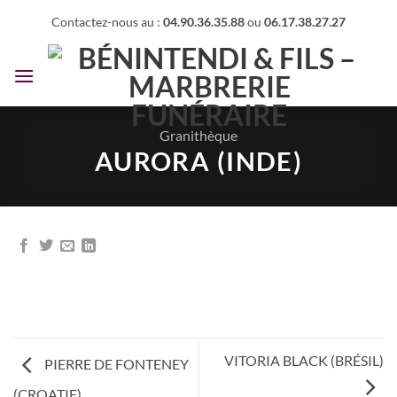
Passer
Contactez-nous au :
04.90.36.35.88
ou
06.17.38.27.27
au
contenu
Granithèque
AURORA (INDE)
VITORIA BLACK (BRÉSIL)
PIERRE DE FONTENEY
(CROATIE)