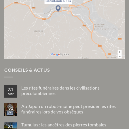
CONSEILS & ACTUS
Les rites funéraires dans les civilisations
31
précolombiennes
Mar
Aucun
commentaire
Au Japon un robot-moine peut présider les rites
sur
31
Les
funéraires lors de vos obsèques
Jan
rites
funéraires
Aucun
dans
commentaire
Tumulus : les ancêtres des pierres tombales
sur
les
31
Au
civilisations