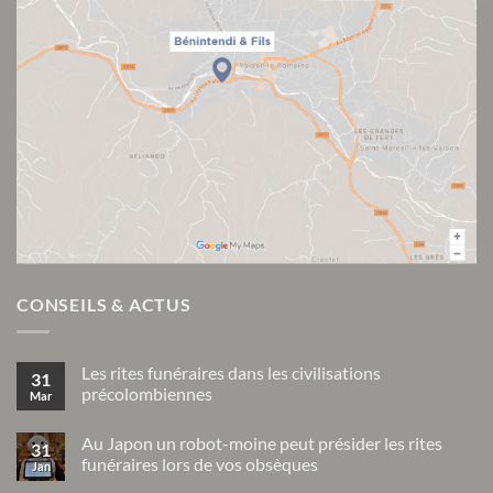
CONSEILS & ACTUS
Les rites funéraires dans les civilisations
31
précolombiennes
Mar
Aucun
commentaire
Au Japon un robot-moine peut présider les rites
sur
31
Les
funéraires lors de vos obsèques
Jan
rites
funéraires
Aucun