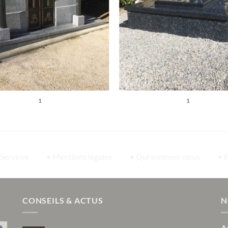
1
1
 Services
• Mentions légales
• Qui sommes-nous
• 
CONSEILS & ACTUS
N
A