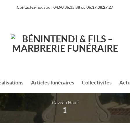
Contactez-nous au :
04.90.36.35.88
ou
06.17.38.27.27
éalisations
Articles funéraires
Collectivités
Actu
Caveau Haut
1