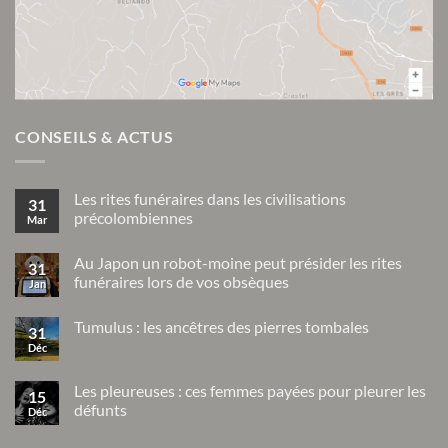
CONSEILS & ACTUS
Les rites funéraires dans les civilisations
31
précolombiennes
Mar
Aucun
commentaire
Au Japon un robot-moine peut présider les rites
sur
31
Les
funéraires lors de vos obsèques
Jan
rites
funéraires
Aucun
dans
commentaire
Tumulus : les ancêtres des pierres tombales
sur
les
31
Au
civilisations
Déc
Aucun
Japon
précolombiennes
commentaire
un
sur
robot-
Tumulus
Les pleureuses : ces femmes payées pour pleurer les
moine
15
:
peut
défunts
Déc
les
présider
ancêtres
Aucun
les
des
commentaire
rites