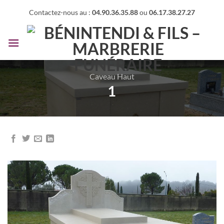
Passer
Contactez-nous au :
04.90.36.35.88
ou
06.17.38.27.27
au
contenu
Caveau Haut
1