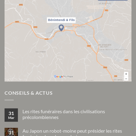
CONSEILS & ACTUS
Les rites funéraires dans les civilisations
31
précolombiennes
Mar
Aucun
commentaire
Au Japon un robot-moine peut présider les rites
sur
31
Les