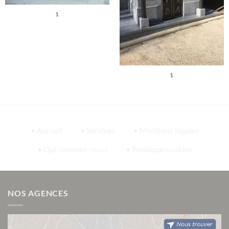
1
1
• Accueil
• Services
• Mentions légales
• Qui sommes-nous
• Politique cookies
NOS AGENCES