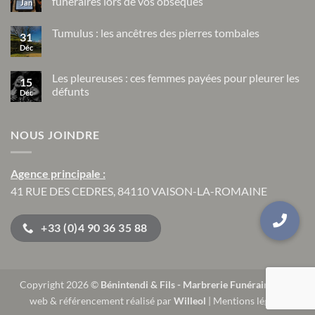
funéraires lors de vos obsèques
Jan
rites
funéraires
Aucun
dans
commentaire
Tumulus : les ancêtres des pierres tombales
sur
les
31
Au
civilisations
Déc
Aucun
Japon
précolombiennes
commentaire
un
sur
robot-
Tumulus
Les pleureuses : ces femmes payées pour pleurer les
moine
15
:
peut
défunts
Déc
les
présider
ancêtres
Aucun
les
des
commentaire
rites
pierres
sur
funéraires
tombales
NOUS JOINDRE
Les
lors
pleureuses
de
:
vos
ces
obsèques
femmes
Agence principale :
payées
pour
41 RUE DES CEDRES, 84110 VAISON-LA-ROMAINE
pleurer
les
défunts
+33 (0)4 90 36 35 88
Copyright 2026 ©
Bénintendi & Fils - Marbrerie Funéraire
| Site
web & référencement réalisé par
Willeol
|
Mentions légales