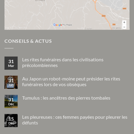
CONSEILS & ACTUS
Les rites funéraires dans les civilisations
31
précolombiennes
Mar
Aucun
commentaire
Au Japon un robot-moine peut présider les rites
sur
31
Les
funéraires lors de vos obsèques
Jan
rites
funéraires
Aucun
dans
commentaire
Tumulus : les ancêtres des pierres tombales
sur
les
31
Au
civilisations
Déc
Aucun
Japon
précolombiennes
commentaire
un
sur
robot-
Tumulus
Les pleureuses : ces femmes payées pour pleurer les
moine
15
:
peut
défunts
Déc
les
présider
ancêtres
Aucun
les
des
commentaire
rites