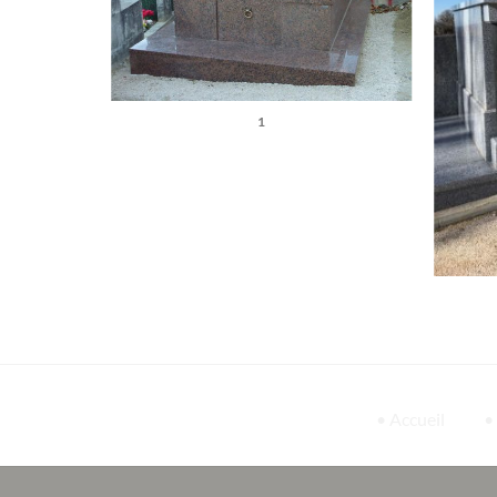
1
• Accueil
•