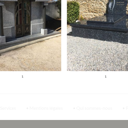
1
1
 Services
• Mentions légales
• Qui sommes-nous
• 