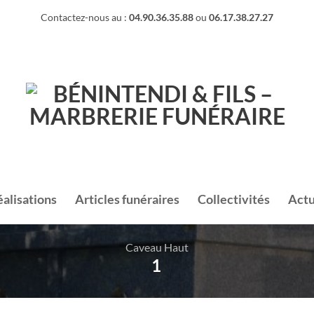
Contactez-nous au :
04.90.36.35.88
ou
06.17.38.27.27
éalisations
Articles funéraires
Collectivités
Actu
Caveau Haut
1