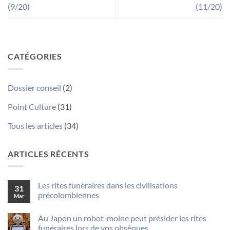
(9/20)
(11/20)
CATÉGORIES
Dossier conseil
(2)
Point Culture
(31)
Tous les articles
(34)
ARTICLES RÉCENTS
Les rites funéraires dans les civilisations
31
précolombiennes
Mar
Aucun
commentaire
Au Japon un robot-moine peut présider les rites
sur
Les
funéraires lors de vos obsèques