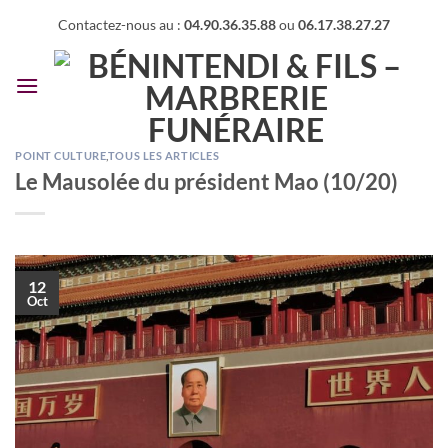
Passer
Contactez-nous au :
04.90.36.35.88
ou
06.17.38.27.27
au
contenu
POINT CULTURE
,
TOUS LES ARTICLES
Le Mausolée du président Mao (10/20)
12
Oct