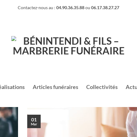
Contactez-nous au :
04.90.36.35.88
ou
06.17.38.27.27
éalisations
Articles funéraires
Collectivités
Actu
01
Mar