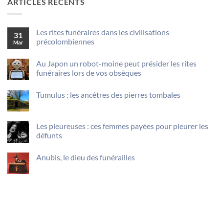
ARTICLES RÉCENTS
Les rites funéraires dans les civilisations
31
précolombiennes
Mar
Aucun
commentaire
Au Japon un robot-moine peut présider les rites
sur
Les
funéraires lors de vos obsèques
rites
funéraires
Aucun
dans
commentaire
Tumulus : les ancêtres des pierres tombales
sur
les
Au
civilisations
Aucun
Japon
précolombiennes
commentaire
un
sur
robot-
Tumulus
Les pleureuses : ces femmes payées pour pleurer les
moine
:
peut
défunts
les
présider
ancêtres
Aucun
les
des
commentaire
rites
pierres
Anubis, le dieu des funérailles
sur
funéraires
tombales
Les
lors
Aucun
pleureuses
de
commentaire
:
vos
sur
ces
obsèques
Anubis,
femmes
le
payées
dieu
pour
des
pleurer
funérailles
les