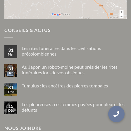
CONSEILS & ACTUS
Les rites funéraires dans les civilisations
31
précolombiennes
Mar
Aucun
commentaire
Au Japon un robot-moine peut présider les rites
sur
31
Les
funéraires lors de vos obsèques
Jan
rites
funéraires
Aucun
dans
commentaire
Tumulus : les ancêtres des pierres tombales
sur
les
31
Au
civilisations
Déc
Aucun
Japon
précolombiennes
commentaire
un
sur
robot-
Tumulus
Les pleureuses : ces femmes payées pour pleurer les
moine
15
:
peut
défunts
Déc
les
présider
ancêtres
Aucun
les
des
commentaire
rites
pierres
sur
funéraires
tombales
NOUS JOINDRE
Les
lors
pleureuses