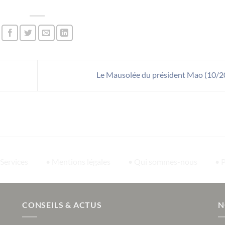
Le Mausolée du président Mao (10/2
 Services
• Mentions légales
• Qui sommes-nous
• 
CONSEILS & ACTUS
N