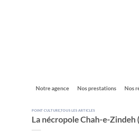
Passer
au
contenu
Notre agence
Nos prestations
Nos r
POINT CULTURE
,
TOUS LES ARTICLES
La nécropole Chah-e-Zindeh 