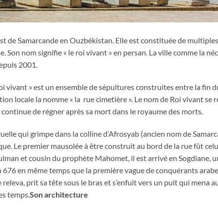
t de Samarcande en Ouzbékistan. Elle est constituée de multiple
. Son nom signifie « le roi vivant » en persan. La ville comme la né
depuis 2001.
 vivant » est un ensemble de sépultures construites entre la fin 
ation locale la nomme « la rue cimetière ». Le nom de Roi vivant se r
 continue de régner après sa mort dans le royaume des morts.
uelle qui grimpe dans la colline d’Afrosyab (ancien nom de Samar
que. Le premier mausolée à être construit au bord de la rue fût celu
lman et cousin du prophète Mahomet, il est arrivé en Sogdiane, u
en 676 en même temps que la première vague de conquérants arabes.
releva, prit sa tête sous le bras et s’enfuit vers un puit qui mena a
des temps.
Son architecture