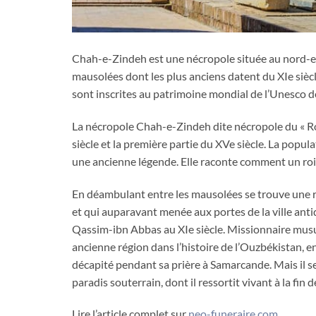
Chah-e-Zindeh est une nécropole située au nord-es
mausolées dont les plus anciens datent du XIe siècle
sont inscrites au patrimoine mondial de l’Unesco 
La nécropole Chah-e-Zindeh dite nécropole du « Roi
siècle et la première partie du XVe siècle. La popul
une ancienne légende. Elle raconte comment un roi
En déambulant entre les mausolées se trouve une r
et qui auparavant menée aux portes de la ville anti
Qassim-ibn Abbas au XIe siècle. Missionnaire musu
ancienne région dans l’histoire de l’Ouzbékistan, 
décapité pendant sa prière à Samarcande. Mais il se 
paradis souterrain, dont il ressortit vivant à la fin 
Lire l’article complet sur
neo-funeraire.com