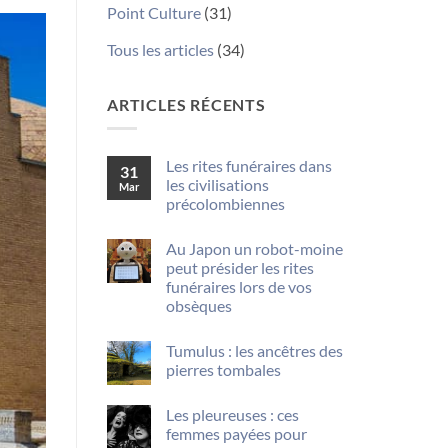
Point Culture
(31)
Tous les articles
(34)
ARTICLES RÉCENTS
Les rites funéraires dans
31
les civilisations
Mar
précolombiennes
Aucun
commentaire
Au Japon un robot-moine
sur
Les
peut présider les rites
rites
funéraires lors de vos
funéraires
dans
obsèques
les
Aucun
civilisations
commentaire
précolombiennes
Tumulus : les ancêtres des
sur
Au
pierres tombales
Japon
un
Aucun
robot-
commentaire
Les pleureuses : ces
sur
moine
Tumulus
peut
femmes payées pour
:
présider