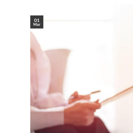
01
Mar