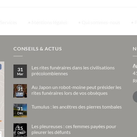
 Services
• Mentions légales
• Qui sommes-nous
• 
CONSEILS & ACTUS
N
A
Les rites funéraires dans les civilisations
31
4
précolombiennes
Mar
Aucun
R
commentaire
Au Japon un robot-moine peut présider les
sur
31
Les
rites funéraires lors de vos obsèques
Jan
rites
funéraires
Aucun
dans
commentaire
Tumulus : les ancêtres des pierres tombales
sur
les
31
Au
civilisations
Déc
Aucun
Japon
précolombiennes
commentaire
un
sur
robot-
Tumulus
Les pleureuses : ces femmes payées pour
moine
15
:
peut
pleurer les défunts
Déc
les
présider
ancêtres