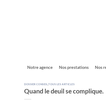
Passer
au
contenu
Notre agence
Nos prestations
Nos r
DOSSIER CONSEIL
,
TOUS LES ARTICLES
Quand le deuil se complique.