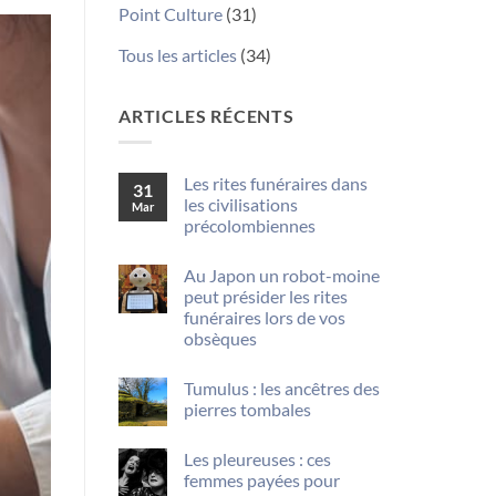
Point Culture
(31)
Tous les articles
(34)
ARTICLES RÉCENTS
Les rites funéraires dans
31
les civilisations
Mar
précolombiennes
Aucun
commentaire
Au Japon un robot-moine
sur
Les
peut présider les rites
rites
funéraires lors de vos
funéraires
dans
obsèques
les
Aucun
civilisations
commentaire
précolombiennes
Tumulus : les ancêtres des
sur
Au
pierres tombales
Japon
un
Aucun
robot-
commentaire
Les pleureuses : ces
sur
moine
Tumulus
peut
femmes payées pour
:
présider