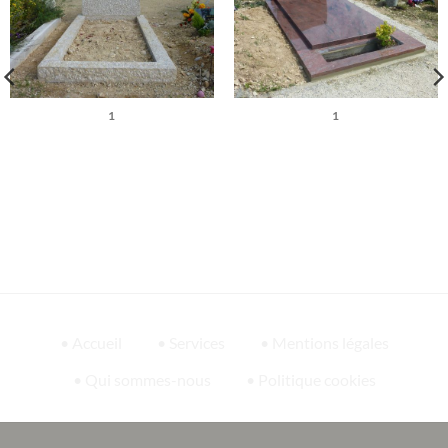
1
1
• Accueil
• Services
• Mentions légales
• Qui sommes-nous
• Politique cookies