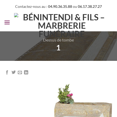
Passer
Contactez-nous au :
04.90.36.35.88
ou
06.17.38.27.27
au
contenu
Dessus de tombe
1