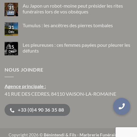
commentaire
Au Japon un robot-moine peut présider les rites
sur
31
Les
funéraires lors de vos obsèques
Jan
rites
funéraires
Aucun
dans
commentaire
Tumulus : les ancêtres des pierres tombales
sur
les
31
Au
civilisations
Déc
Aucun
Japon
précolombiennes
commentaire
un
sur
robot-
Tumulus
Les pleureuses : ces femmes payées pour pleurer les
moine
15
:
peut
défunts
Déc
les
présider
ancêtres
Aucun
les
des
commentaire
rites
pierres
sur
funéraires
tombales
NOUS JOINDRE
Les
lors
pleureuses
de
:
vos
ces
obsèques
femmes
Agence principale :
payées
pour
41 RUE DES CEDRES, 84110 VAISON-LA-ROMAINE
pleurer
les
défunts
+33 (0)4 90 36 35 88
Copyright 2026 ©
Bénintendi & Fils - Marbrerie Funéraire
| Site