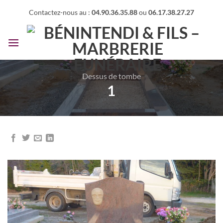
Passer
Contactez-nous au :
04.90.36.35.88
ou
06.17.38.27.27
au
contenu
Dessus de tombe
1