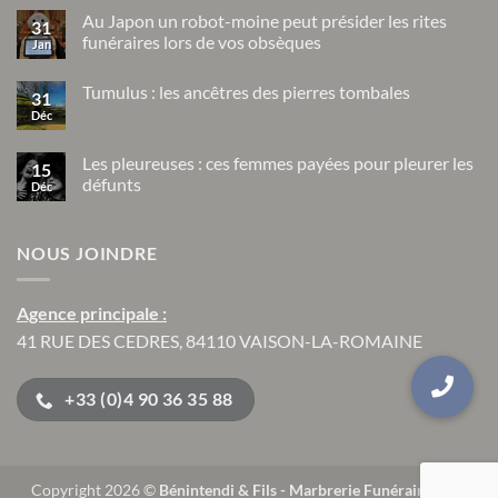
commentaire
Au Japon un robot-moine peut présider les rites
sur
31
Les
funéraires lors de vos obsèques
Jan
rites
funéraires
Aucun
dans
commentaire
Tumulus : les ancêtres des pierres tombales
sur
les
31
Au
civilisations
Déc
Aucun
Japon
précolombiennes
commentaire
un
sur
robot-
Tumulus
Les pleureuses : ces femmes payées pour pleurer les
moine
15
:
peut
défunts
Déc
les
présider
ancêtres
Aucun
les
des
commentaire
rites
pierres
sur
funéraires
tombales
NOUS JOINDRE
Les
lors
pleureuses
de
:
vos
ces
obsèques
femmes
Agence principale :
payées
pour
41 RUE DES CEDRES, 84110 VAISON-LA-ROMAINE
pleurer
les
défunts
+33 (0)4 90 36 35 88
Copyright 2026 ©
Bénintendi & Fils - Marbrerie Funéraire
| Site