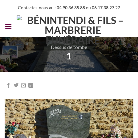
Passer
Contactez-nous au :
04.90.36.35.88
ou
06.17.38.27.27
au
contenu
Dessus de tombe
1