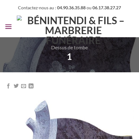
Passer
Contactez-nous au :
04.90.36.35.88
ou
06.17.38.27.27
au
contenu
Dessus de tombe
1