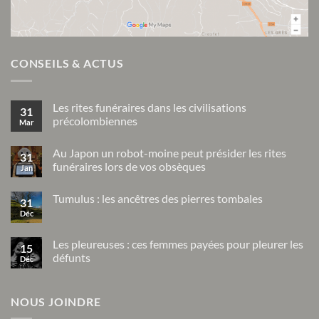
CONSEILS & ACTUS
Les rites funéraires dans les civilisations
31
précolombiennes
Mar
Aucun
commentaire
Au Japon un robot-moine peut présider les rites
sur
31
Les
funéraires lors de vos obsèques
Jan
rites
funéraires
Aucun
dans
commentaire
Tumulus : les ancêtres des pierres tombales
sur
les
31
Au
civilisations
Déc
Aucun
Japon
précolombiennes
commentaire
un
sur
robot-
Tumulus
Les pleureuses : ces femmes payées pour pleurer les
moine
15
:
peut
défunts
Déc
les
présider
ancêtres
Aucun
les
des
commentaire
rites
pierres
sur
funéraires
tombales
NOUS JOINDRE
Les
lors
pleureuses
de
: