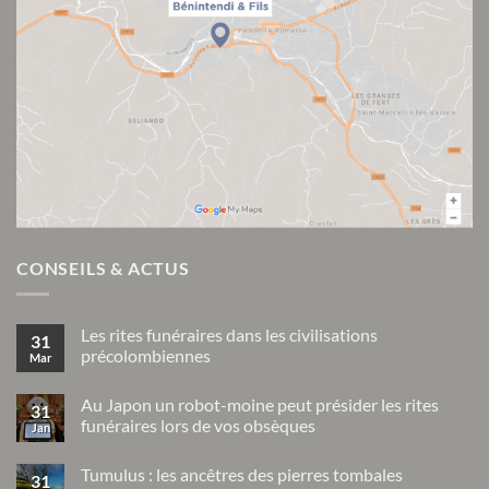
CONSEILS & ACTUS
Les rites funéraires dans les civilisations
31
précolombiennes
Mar
Aucun
commentaire
Au Japon un robot-moine peut présider les rites
sur
31
Les
funéraires lors de vos obsèques
Jan
rites
funéraires
Aucun
dans
commentaire
Tumulus : les ancêtres des pierres tombales
sur
les
31