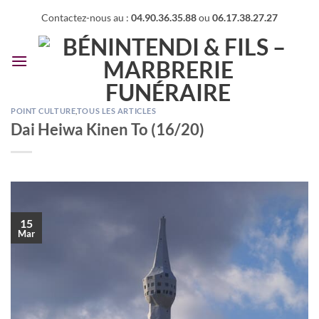
Passer
Contactez-nous au :
04.90.36.35.88
ou
06.17.38.27.27
au
contenu
POINT CULTURE
,
TOUS LES ARTICLES
Dai Heiwa Kinen To (16/20)
15
Mar