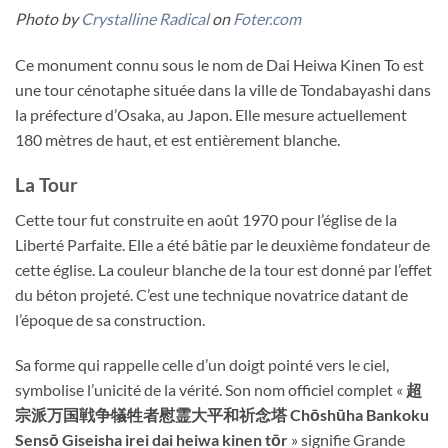
Photo by
Crystalline Radical
on
Foter.com
Ce monument connu sous le nom de Dai Heiwa Kinen To est
une tour cénotaphe située dans la ville de Tondabayashi dans
la préfecture d’Osaka, au Japon. Elle mesure actuellement
180 mètres de haut, et est entièrement blanche.
La Tour
Cette tour fut construite en août 1970 pour l’église de la
Liberté Parfaite. Elle a été bâtie par le deuxième fondateur de
cette église. La couleur blanche de la tour est donné par l’effet
du béton projeté. C’est une technique novatrice datant de
l’époque de sa construction.
Sa forme qui rappelle celle d’un doigt pointé vers le ciel,
symbolise l’unicité de la vérité. Son nom officiel complet «
超
宗派万国戦争犠牲者慰霊大平和祈念塔 Chōshūha Bankoku
Sensō Giseisha irei dai heiwa kinen tōr
» signifie Grande