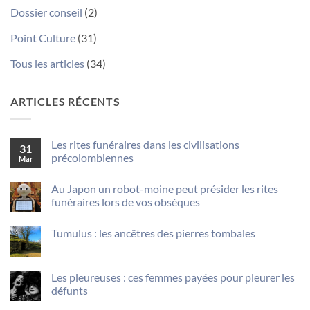
Dossier conseil
(2)
Point Culture
(31)
Tous les articles
(34)
ARTICLES RÉCENTS
Les rites funéraires dans les civilisations
31
précolombiennes
Mar
Aucun
commentaire
Au Japon un robot-moine peut présider les rites
sur
Les
funéraires lors de vos obsèques
rites
funéraires
Aucun
dans
commentaire
Tumulus : les ancêtres des pierres tombales
sur
les
Au
civilisations
Aucun
Japon
précolombiennes
commentaire
un
sur
robot-
Tumulus
Les pleureuses : ces femmes payées pour pleurer les
moine
:
peut
défunts
les
présider
ancêtres
Aucun
les
des