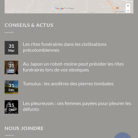
CONSEILS & ACTUS
Les rites funéraires dans les civilisations
31
précolombiennes
Mar
Aucun
commentaire
Au Japon un robot-moine peut présider les rites
sur
31
Les
funéraires lors de vos obsèques
Jan
rites
funéraires
Aucun
dans
commentaire
Tumulus : les ancêtres des pierres tombales
sur
les
31
Au
civilisations
Déc
Aucun
Japon
précolombiennes
commentaire
un
sur
robot-
Tumulus
Les pleureuses : ces femmes payées pour pleurer les
moine
15
:
peut
défunts
Déc
les
présider
ancêtres
Aucun
les
des
commentaire
rites
pierres
sur
funéraires
tombales
NOUS JOINDRE
Les
lors
pleureuses
de
:
vos