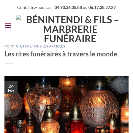
Passer
Contactez-nous au :
04.90.36.35.88
ou
06.17.38.27.27
au
contenu
POINT CULTURE
,
TOUS LES ARTICLES
Les rites funéraires à travers le monde
24
Fév