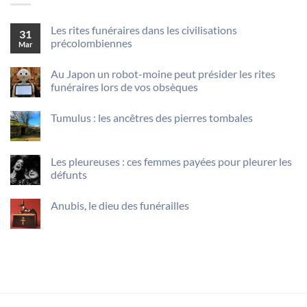
Les rites funéraires dans les civilisations
31
précolombiennes
Mar
Aucun
commentaire
Au Japon un robot-moine peut présider les rites
sur
Les
funéraires lors de vos obsèques
rites
funéraires
Aucun
dans
commentaire
Tumulus : les ancêtres des pierres tombales
sur
les
Au
civilisations
Aucun
Japon
précolombiennes
commentaire
un
sur
robot-
Tumulus
Les pleureuses : ces femmes payées pour pleurer les
moine
:
peut
défunts
les
présider
ancêtres
Aucun
les
des
commentaire
rites
pierres
Anubis, le dieu des funérailles
sur
funéraires
tombales
Les
lors
Aucun
pleureuses
de
commentaire
:
vos
sur
ces
obsèques
Anubis,
femmes
le
payées
dieu
pour
des
pleurer
funérailles
les
défunts