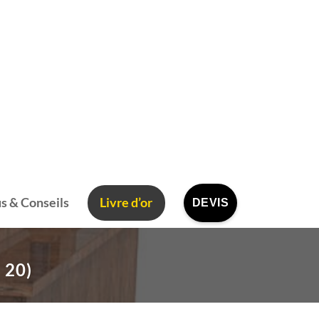
s & Conseils
Livre d’or
DEVIS
20)