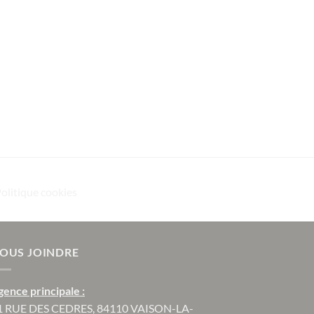
Politique cookies
OUS JOINDRE
gence principale :
1 RUE DES CEDRES, 84110 VAISON-LA-