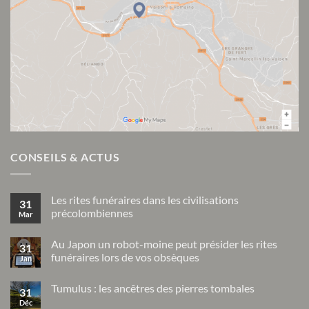
CONSEILS & ACTUS
Les rites funéraires dans les civilisations
31
précolombiennes
Mar
Aucun
commentaire
Au Japon un robot-moine peut présider les rites
sur
31
Les
funéraires lors de vos obsèques
Jan
rites
funéraires
Aucun
dans
commentaire
Tumulus : les ancêtres des pierres tombales
sur
les
31
Au
civilisations
Déc
Aucun
Japon
précolombiennes