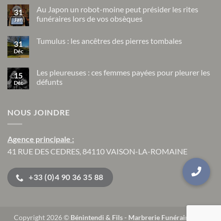
commentaire
Au Japon un robot-moine peut présider les rites
sur
31
Les
funéraires lors de vos obsèques
Jan
rites
funéraires
Aucun
dans
commentaire
Tumulus : les ancêtres des pierres tombales
sur
les
31
Au
civilisations
Déc
Aucun
Japon
précolombiennes
commentaire
un
sur
robot-
Tumulus
Les pleureuses : ces femmes payées pour pleurer les
moine
15
:
peut
défunts
Déc
les
présider
ancêtres
Aucun
les
des
commentaire
rites
pierres
sur
funéraires
tombales
NOUS JOINDRE
Les
lors
pleureuses
de
:
vos
ces
obsèques
femmes
Agence principale :
payées
pour
41 RUE DES CEDRES, 84110 VAISON-LA-ROMAINE
pleurer
les
défunts
+33 (0)4 90 36 35 88
Copyright 2026 ©
Bénintendi & Fils - Marbrerie Funéraire
| Site