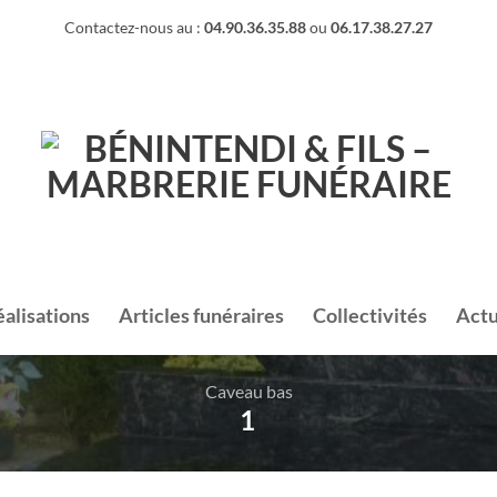
Contactez-nous au :
04.90.36.35.88
ou
06.17.38.27.27
éalisations
Articles funéraires
Collectivités
Actu
Caveau bas
1