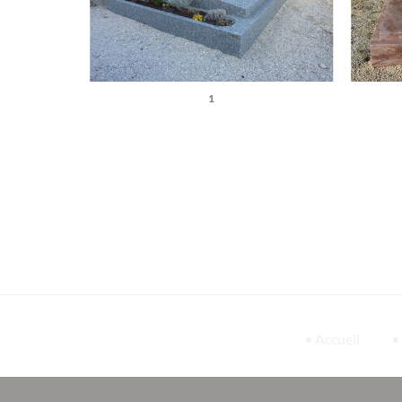
1
• Accueil
•