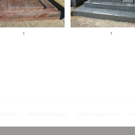
1
1
 Services
• Mentions légales
• Qui sommes-nous
• 