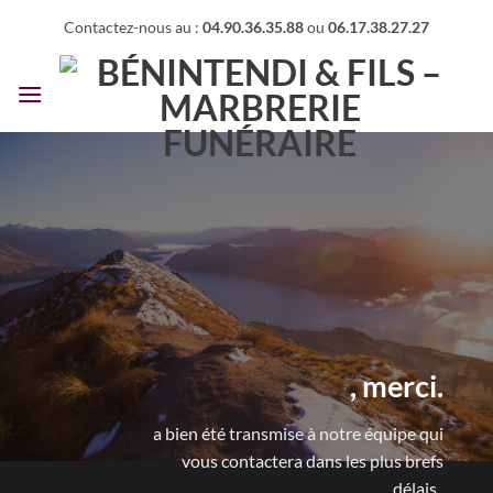
Passer
Contactez-nous au :
04.90.36.35.88
ou
06.17.38.27.27
au
contenu
, merci.
a bien été transmise à notre équipe qui
vous contactera dans les plus brefs
délais.