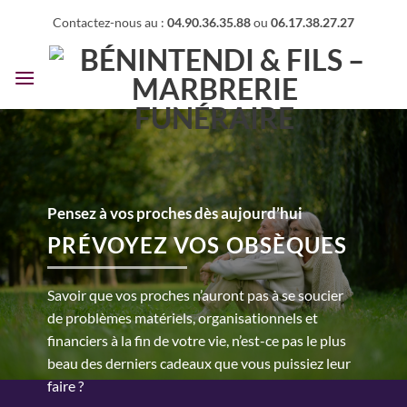
Passer
Contactez-nous au :
04.90.36.35.88
ou
06.17.38.27.27
au
contenu
Pensez à vos proches dès aujourd’hui
PRÉVOYEZ VOS OBSÈQUES
Savoir que vos proches n’auront pas à se soucier
de problèmes matériels, organisationnels et
financiers à la fin de votre vie, n’est-ce pas le plus
beau des derniers cadeaux que vous puissiez leur
faire ?