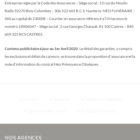
Entreprise régie par le Code des Assurances – Siège social : 13 rue du Moulin
Bailly 92270 Bois-Colombes – 306 522 665 R.C.S. Nanterre. NÉO FUNÉRAIRE –
SAS au capital de 23000€ – Courtier en assurance référencé à l’Orias sous le
numéro 18006047 – Siège social : 2 rue Georges Charpak, 81 100 Castres – 840
609 325 RCS CASTRES.
Contenu publicitaire à jour au 1er Avril 2020
. Le détail des garanties, y compris
les exclusions et délais de carence, se trouve dans la proposition d’assurance et la
note d’information du contrat Néo Prévoyance Obsèques.
• Accueil
• Services
• Mentions légales
• Qui sommes-nous
• Politique cookies
NOS AGENCES