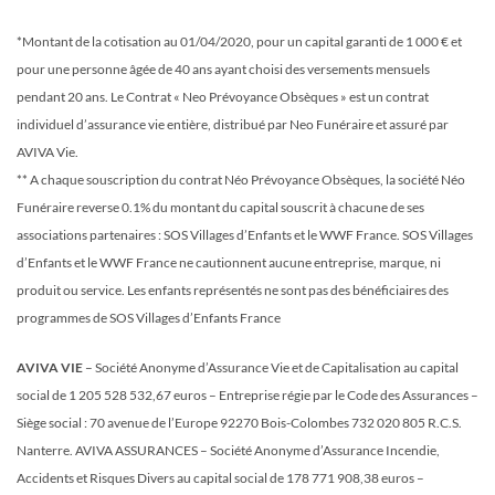
*Montant de la cotisation au 01/04/2020, pour un capital garanti de 1 000 € et
pour une personne âgée de 40 ans ayant choisi des versements mensuels
pendant 20 ans. Le Contrat « Neo Prévoyance Obsèques » est un contrat
individuel d’assurance vie entière, distribué par Neo Funéraire et assuré par
AVIVA Vie.
** A chaque souscription du contrat Néo Prévoyance Obsèques, la société Néo
Funéraire reverse 0.1% du montant du capital souscrit à chacune de ses
associations partenaires : SOS Villages d’Enfants et le WWF France. SOS Villages
d’Enfants et le WWF France ne cautionnent aucune entreprise, marque, ni
produit ou service. Les enfants représentés ne sont pas des bénéficiaires des
programmes de SOS Villages d’Enfants France
AVIVA VIE
– Société Anonyme d’Assurance Vie et de Capitalisation au capital
social de 1 205 528 532,67 euros – Entreprise régie par le Code des Assurances –
Siège social : 70 avenue de l’Europe 92270 Bois-Colombes 732 020 805 R.C.S.
Nanterre. AVIVA ASSURANCES – Société Anonyme d’Assurance Incendie,
Accidents et Risques Divers au capital social de 178 771 908,38 euros –